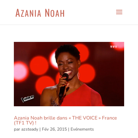
Azania Noah brille dans « THE VOICE » France
(TF1 TV) !
par
azsteady
|
Fév 26, 2015
|
Evénements